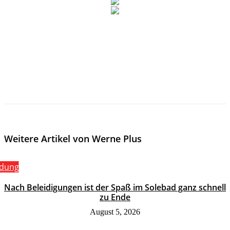
Weitere Artikel von Werne Plus
ldung
Nach Beleidigungen ist der Spaß im Solebad ganz schnell
zu Ende
August 5, 2026