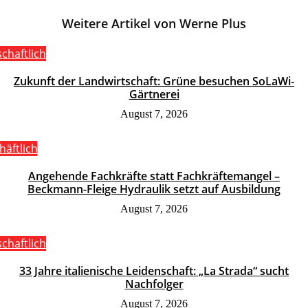
Weitere Artikel von Werne Plus
schaftlich
Zukunft der Landwirtschaft: Grüne besuchen SoLaWi-
Gärtnerei
August 7, 2026
häftlich
Angehende Fachkräfte statt Fachkräftemangel –
Beckmann-Fleige Hydraulik setzt auf Ausbildung
August 7, 2026
schaftlich
33 Jahre italienische Leidenschaft: „La Strada“ sucht
Nachfolger
August 7, 2026