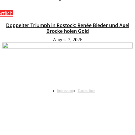
rtlich
Doppelter Triumph in Rostock: Renée Bieder und Axel
Brocke holen Gold
August 7, 2026
Impressum
Datenschutz