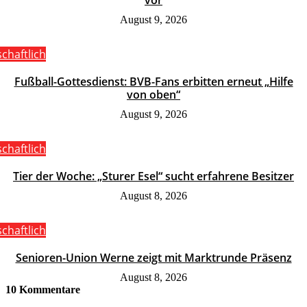
vor
August 9, 2026
schaftlich
Fußball-Gottesdienst: BVB-Fans erbitten erneut „Hilfe
von oben“
August 9, 2026
schaftlich
Tier der Woche: „Sturer Esel“ sucht erfahrene Besitzer
August 8, 2026
schaftlich
Senioren-Union Werne zeigt mit Marktrunde Präsenz
August 8, 2026
10 Kommentare