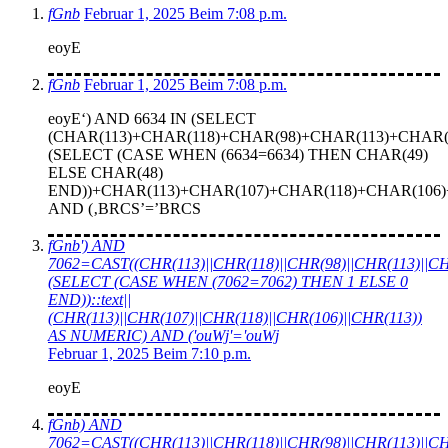
fGnb
Februar 1, 2025 Beim 7:08 p.m.
eoyE
fGnb
Februar 1, 2025 Beim 7:08 p.m.
eoyE‘) AND 6634 IN (SELECT
(CHAR(113)+CHAR(118)+CHAR(98)+CHAR(113)+CHAR(
(SELECT (CASE WHEN (6634=6634) THEN CHAR(49)
ELSE CHAR(48)
END))+CHAR(113)+CHAR(107)+CHAR(118)+CHAR(106)
AND (‚BRCS’=’BRCS
fGnb') AND
7062=CAST((CHR(113)||CHR(118)||CHR(98)||CHR(113)||CHR
(SELECT (CASE WHEN (7062=7062) THEN 1 ELSE 0
END))::text||
(CHR(113)||CHR(107)||CHR(118)||CHR(106)||CHR(113))
AS NUMERIC) AND ('ouWj'='ouWj
Februar 1, 2025 Beim 7:10 p.m.
eoyE
fGnb) AND
7062=CAST((CHR(113)||CHR(118)||CHR(98)||CHR(113)||CHR