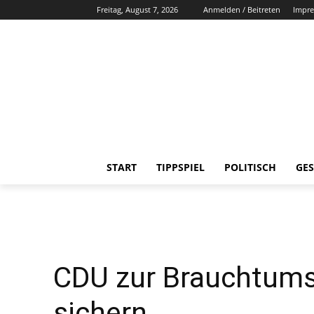
Freitag, August 7, 2026
Anmelden / Beitreten
Impr
START
TIPPSPIEL
POLITISCH
GES
CDU zur Brauchtumsp
sichern