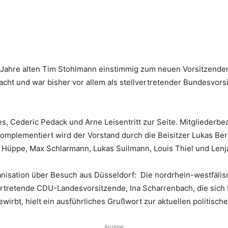
Jahre alten Tim Stohlmann einstimmig zum neuen Vorsitzenden.
ht und war bisher vor allem als stellvertretender Bundesvors
s, Cederic Pedack und Arne Leisentritt zur Seite. Mitgliederbea
Komplementiert wird der Vorstand durch die Beisitzer Lukas Ber
 Hüppe, Max Schlarmann, Lukas Suilmann, Louis Thiel und Lenj
isation über Besuch aus Düsseldorf: Die nordrhein-westfälisc
ertretende CDU-Landesvorsitzende, Ina Scharrenbach, die sic
irbt, hielt ein ausführliches Grußwort zur aktuellen politisch
Anzeige