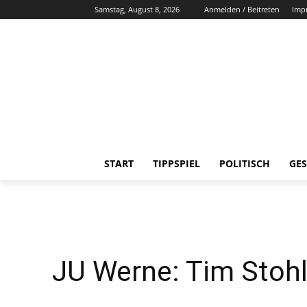
Samstag, August 8, 2026
Anmelden / Beitreten
Imp
START
TIPPSPIEL
POLITISCH
GES
JU Werne: Tim Stohl