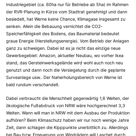
Industriegebiet (ca. 60ha nur für Betriebe ab 5ha) im Rahmen
der RVR-Planung in Kürze vom Stadtrat genehmigt und dann
besiedelt, hat Werne keine Chance, Klimagase insgesamt zu
senken. Allein die Bebauung vernichtet die CO2-
Speicherfähigkeit des Bodens, das Baumaterial bedeutet
graue Energie (Herstellungsenergie). Vom Betrieb der Anlagen
ganz zu schweigen. Dabei ist es ja nicht das einzige neue
Gewerbegebiet: Amazon, aktueller Neubau, wo vorher Ikea
stand, das Gersteinwerksgelände wird wohl auch noch neu
genutzt und dann noch die Versiegelung durch die geplante
Surveanlage usw.. Der Naherholungsbereich von Werne ist
bald rundum verschandelt.
Dabei verbraucht die Menschheit gegenwärtig 1,6 Welten, der
ökologische Fußabdruck von NRW wäre hochgerechnet 3,3
Welten. Wann will man in NRW mit dem Ausbau der Produktion
aufhören? Beim Klimaschutz haben wir nur noch wenige Jahre
Zeit, dann schlagen die Kipppunkte unerbittlich zu. Allerdings
bei Bau bzw. Erneuerung von Windrädern will Laschet durch