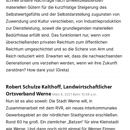
schnell unsere Nachfrage nach umweltbelastenden
materiellen Gütern für die kurzfristige Steigerung des
Selbstwertgefühls und der Selbstdarstellung zugunsten von
Zuwendung und Kultur verschieben, von Industrieproduktion
zur Dienstleistung, soweit die grundlegenden materiellen
Bedürfnisse erfüllt sind. Das funktioniert nur, wenn vom
überschießenden privaten Reichtum zum öffentlichen
Reichtum umgeschichtet und so die Schere von Arm und
Reich reduziert wird. Erwarten wir, dass die nachwachsenden
Generationen uns verzeihen werden, wenn wir ihre Zukunft
zerstören? How dare you! (Greta)
Robert Schulze Kalthoff, Landwirtschaftlicher
Ortsverband Werne
März 8, 2021 Beim 10:58 a.m.
Nun ist es also soweit: Die Stadt Werne will, in
Zusammenarbeit mit dem RVR, ein neues interkommunales
Gewerbegebiet an der nördlichen Stadtgrenze erschließen.
Rund 60 ha groß. Ein ziemlicher „Batzen“ für eine Kleinstadt
wie Werne. Und dann noch nicht einmal für Werner Firmen