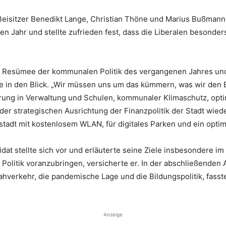
isitzer Benedikt Lange, Christian Thöne und Marius Bußmann. 
n Jahr und stellte zufrieden fest, dass die Liberalen besonder
in Resümee der kommunalen Politik des vergangenen Jahres un
e in den Blick. „Wir müssen uns um das kümmern, was wir de
rung in Verwaltung und Schulen, kommunaler Klimaschutz, opti
der strategischen Ausrichtung der Finanzpolitik der Stadt wied
nstadt mit kostenlosem WLAN, für digitales Parken und ein opti
dat stellte sich vor und erläuterte seine Ziele insbesondere im
rale Politik voranzubringen, versicherte er. In der abschließen
Nahverkehr, die pandemische Lage und die Bildungspolitik, fas
Anzeige