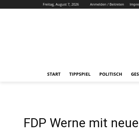
Freitag, August 7, 2026
Anmelden / Beitreten
Impr
START
TIPPSPIEL
POLITISCH
GES
FDP Werne mit neue