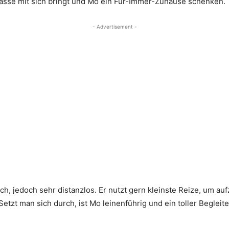
Rasse mit sich bringt und Mo ein Für-Immer-Zuhause schenken.
- Advertisement -
h, jedoch sehr distanzlos. Er nutzt gern kleinste Reize, um au
zt man sich durch, ist Mo leinenführig und ein toller Begleit