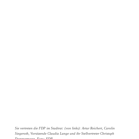
Sie vertreten die FDP im Stadtrat: (von links): Artur Reichert, Carolin
Siegeroth, Vorsitzende Claudia Lange und ihr Stellvertreter Christoph
Dammermann. Foto: FDP