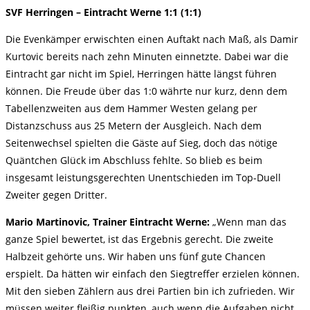
SVF Herringen – Eintracht Werne 1:1 (1:1)
Die Evenkämper erwischten einen Auftakt nach Maß, als Damir
Kurtovic bereits nach zehn Minuten einnetzte. Dabei war die
Eintracht gar nicht im Spiel, Herringen hätte längst führen
können. Die Freude über das 1:0 währte nur kurz, denn dem
Tabellenzweiten aus dem Hammer Westen gelang per
Distanzschuss aus 25 Metern der Ausgleich. Nach dem
Seitenwechsel spielten die Gäste auf Sieg, doch das nötige
Quäntchen Glück im Abschluss fehlte. So blieb es beim
insgesamt leistungsgerechten Unentschieden im Top-Duell
Zweiter gegen Dritter.
Mario Martinovic, Trainer Eintracht Werne:
„Wenn man das
ganze Spiel bewertet, ist das Ergebnis gerecht. Die zweite
Halbzeit gehörte uns. Wir haben uns fünf gute Chancen
erspielt. Da hätten wir einfach den Siegtreffer erzielen können.
Mit den sieben Zählern aus drei Partien bin ich zufrieden. Wir
müssen weiter fleißig punkten, auch wenn die Aufgaben nicht