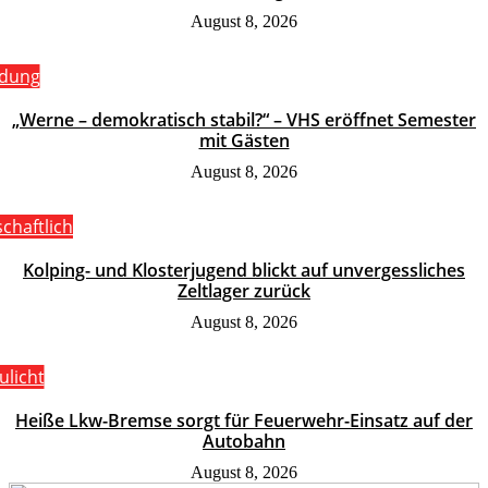
August 8, 2026
ldung
„Werne – demokratisch stabil?“ – VHS eröffnet Semester
mit Gästen
August 8, 2026
schaftlich
Kolping- und Klosterjugend blickt auf unvergessliches
Zeltlager zurück
August 8, 2026
ulicht
Heiße Lkw-Bremse sorgt für Feuerwehr-Einsatz auf der
Autobahn
August 8, 2026