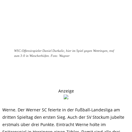
WSC-Offensivspieler Daniel Durkalic, hier im Spiel gegen Wettringen, traf
zum 3:0 in Wiescherhöfen. Foto: Wagner
Anzeige
Werne. Der Werner SC feierte in der Fußball-Landesliga am
dritten Spieltag den ersten Sieg. Auch der SV Stockum jubelte
erstmals über drei Punkte. Eintracht Werne holte im
Spitzenspiel in Herringen einen Zähler. Damit sind alle drei