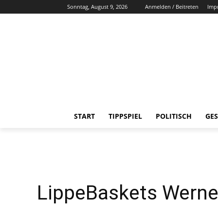
Sonntag, August 9, 2026
Anmelden / Beitreten
Imp
START
TIPPSPIEL
POLITISCH
GES
LippeBaskets Werne