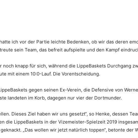
atte ich vor der Partie leichte Bedenken, ob wir das deren emo
reute sein Team, das befreit aufspielte und den Kampf eindruc
er noch knapp für sich, während die LippeBaskets Durchgang z
nute mit einem 10:0-Lauf. Die Vorentscheidung.
 LippeBaskets gegen seinen Ex-Verein, die Defensive von Wern
te landeten im Korb, dagegen nur vier der Dortmunder.
ellen. Dieses Ziel haben wir uns gesetzt“, so Henke, dessen Te
die LippeBaskets in der Vizemeister-Spielzeit 2019 insgesamt
eknackt. „Das wollen wir jetzt natürlich toppen“, betonte der W