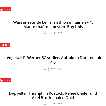
Sportlich
Wasserfreunde beim Triathlon in Kamen – 1.
Mannschaft mit bestem Ergebnis
August 8, 2026
Fußball
„Vogelwild“: Werner SC verliert Auftakt in Dorsten mit
4:6
August 7, 2026
Sportlich
Doppelter Triumph in Rostock: Renée Bieder und
Axel Brocke holen Gold
August 7, 2026