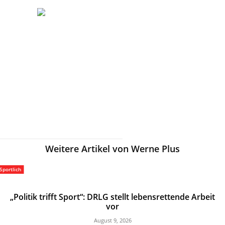
Weitere Artikel von Werne Plus
Sportlich
„Politik trifft Sport“: DRLG stellt lebensrettende Arbeit
vor
August 9, 2026