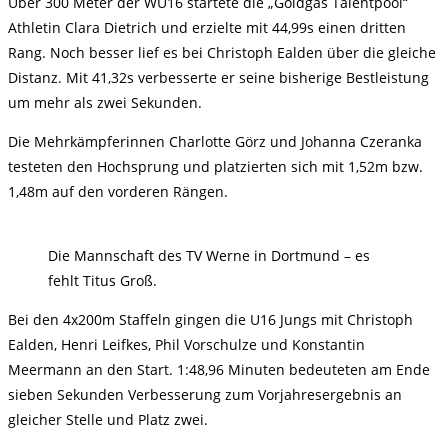
Über 300 Meter der WU16 startete die „Goldgas Talentpool“
Athletin Clara Dietrich und erzielte mit 44,99s einen dritten
Rang. Noch besser lief es bei Christoph Ealden über die gleiche
Distanz. Mit 41,32s verbesserte er seine bisherige Bestleistung
um mehr als zwei Sekunden.
Die Mehrkämpferinnen Charlotte Görz und Johanna Czeranka
testeten den Hochsprung und platzierten sich mit 1,52m bzw.
1,48m auf den vorderen Rängen.
Die Mannschaft des TV Werne in Dortmund – es
fehlt Titus Groß.
Bei den 4x200m Staffeln gingen die U16 Jungs mit Christoph
Ealden, Henri Leifkes, Phil Vorschulze und Konstantin
Meermann an den Start. 1:48,96 Minuten bedeuteten am Ende
sieben Sekunden Verbesserung zum Vorjahresergebnis an
gleicher Stelle und Platz zwei.