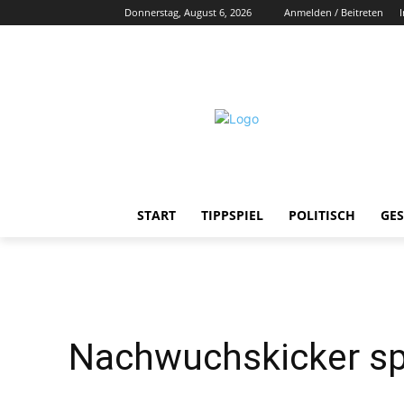
Donnerstag, August 6, 2026
Anmelden / Beitreten
START
TIPPSPIEL
POLITISCH
GES
Nachwuchskicker spi