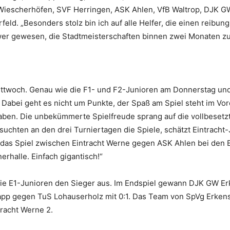
 Wiescherhöfen, SVF Herringen, ASK Ahlen, VfB Waltrop, DJK 
ld. „Besonders stolz bin ich auf alle Helfer, die einen reibun
hwer gewesen, die Stadtmeisterschaften binnen zwei Monaten zu
Mittwoch. Genau wie die F1- und F2-Junioren am Donnerstag und
abei geht es nicht um Punkte, der Spaß am Spiel steht im Vord
en. Die unbekümmerte Spielfreude sprang auf die vollbesetzte
esuchten an den drei Turniertagen die Spiele, schätzt Eintracht
das Spiel zwischen Eintracht Werne gegen ASK Ahlen bei den E
rhalle. Einfach gigantisch!“
 die E1-Junioren den Sieger aus. Im Endspiel gewann DJK GW E
napp gegen TuS Lohauserholz mit 0:1. Das Team von SpVg Erke
racht Werne 2.