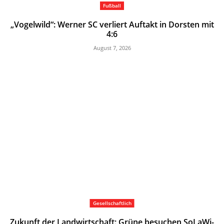
Fußball
„Vogelwild“: Werner SC verliert Auftakt in Dorsten mit
4:6
August 7, 2026
Gesellschaftlich
Zukunft der Landwirtschaft: Grüne besuchen SoLaWi-