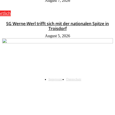
August 7, 2026
rtlich
SG Werne-Werl trifft sich mit der nationalen Spitze in
Troisdorf
August 5, 2026
Impressum
Datenschutz