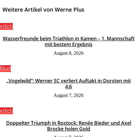
Weitere Artikel von Werne Plus
rtlich
Wasserfreunde beim Triathlon in Kamen – 1. Mannschaft
mit bestem Ergebnis
August 8, 2026
ßball
„Vogelwild“: Werner SC verliert Auftakt in Dorsten mit
4:6
August 7, 2026
rtlich
Doppelter Triumph in Rostock: Renée Bieder und Axel
Brocke holen Gold