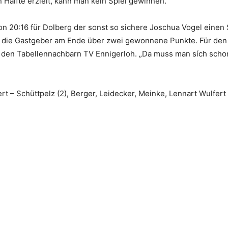
 Hälfte erzielt, kann man kein Spiel gewinnen.“
on 20:16 für Dolberg der sonst so sichere Joschua Vogel einen
ch die Gastgeber am Ende über zwei gewonnene Punkte. Für d
den Tabellennachbarn TV Ennigerloh. „Da muss man sích schon 
 – Schüttpelz (2), Berger, Leidecker, Meinke, Lennart Wulfert (1)