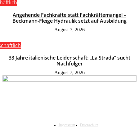
häftlich
Angehende Fachkräfte statt Fachkräftemangel –
Beckmann-Fleige Hydraulik setzt auf Ausbildung
August 7, 2026
schaftlich
33 Jahre italienische Leidenschaft: „La Strada“ sucht
Nachfolger
August 7, 2026
Impressum
Datenschutz