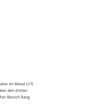
maher im Mixed U15
äker den dritten
opher Bensch Rang