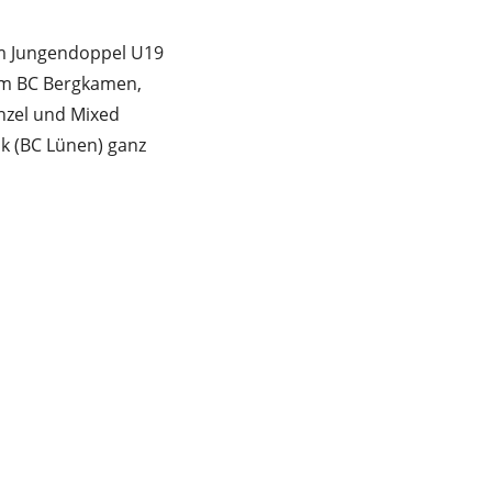
 im Jungendoppel U19
em BC Bergkamen,
inzel und Mixed
k (BC Lünen) ganz