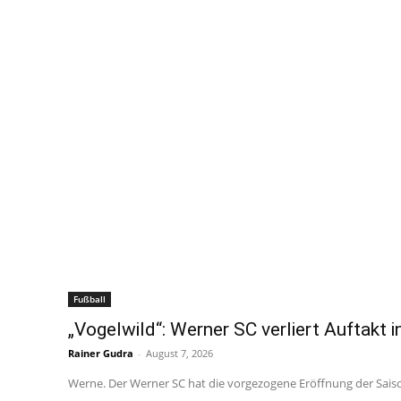
Fußball
„Vogelwild“: Werner SC verliert Auftakt i
Rainer Gudra
-
August 7, 2026
Werne. Der Werner SC hat die vorgezogene Eröffnung der Saison