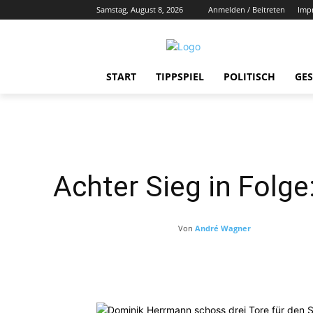
Samstag, August 8, 2026
Anmelden / Beitreten
Imp
START
TIPPSPIEL
POLITISCH
GES
Achter Sieg in Folge
Von
André Wagner