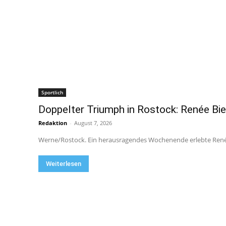
Sportlich
Doppelter Triumph in Rostock: Renée Bi
Redaktion
-
August 7, 2026
Werne/Rostock. Ein herausragendes Wochenende erlebte Renée B
Weiterlesen