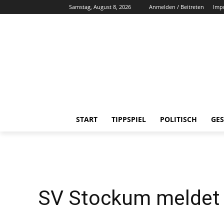
Samstag, August 8, 2026
Anmelden / Beitreten
Imp
START
TIPPSPIEL
POLITISCH
GES
SV Stockum meldet s