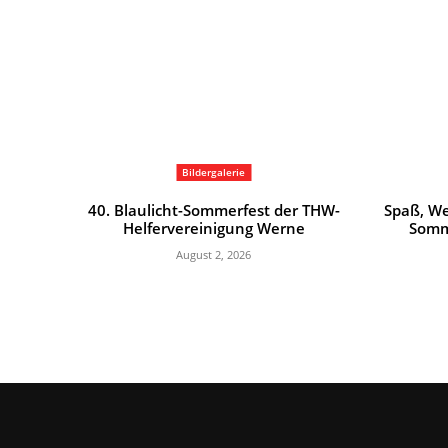
Bildergalerie
40. Blaulicht-Sommerfest der THW-
Spaß, We
Helfervereinigung Werne
Somm
August 2, 2026