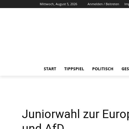
Mittwoch, August 5, 2026
Anmelden / Beitreten
Im
START
TIPPSPIEL
POLITISCH
GES
Juniorwahl zur Euro
und AfD