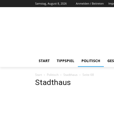
Samstag, August 8, 2026
Anmelden / Beitreten
Imp
START
TIPPSPIEL
POLITISCH
GES
Start
Politisch
Stadthaus
Seite 68
Stadthaus