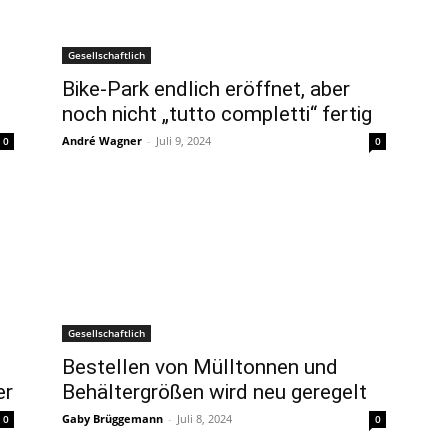
Gesellschaftlich
Bike-Park endlich eröffnet, aber
noch nicht „tutto completti“ fertig
André Wagner
-
Juli 9, 2024
0
0
Gesellschaftlich
Bestellen von Mülltonnen und
er
Behältergrößen wird neu geregelt
Gaby Brüggemann
-
Juli 8, 2024
0
0