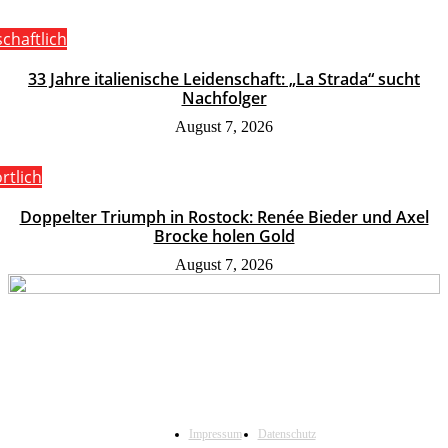
schaftlich
33 Jahre italienische Leidenschaft: „La Strada“ sucht
Nachfolger
August 7, 2026
rtlich
Doppelter Triumph in Rostock: Renée Bieder und Axel
Brocke holen Gold
August 7, 2026
Impressum
Datenschutz