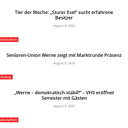
Tier der Woche: „Sturer Esel“ sucht erfahrene
Besitzer
August 8, 2026
ellschaftlich
Senioren-Union Werne zeigt mit Marktrunde Präsenz
August 8, 2026
Bildung
„Werne – demokratisch stabil?“ – VHS eröffnet
Semester mit Gästen
August 8, 2026
ellschaftlich