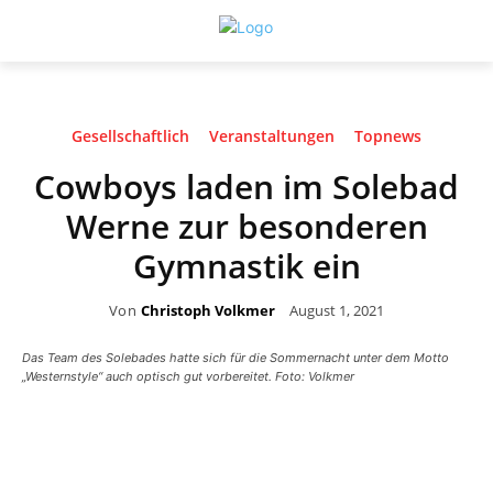
Gesellschaftlich
Veranstaltungen
Topnews
Cowboys laden im Solebad
Werne zur besonderen
Gymnastik ein
Von
Christoph Volkmer
August 1, 2021
Das Team des Solebades hatte sich für die Sommernacht unter dem Motto
„Westernstyle“ auch optisch gut vorbereitet. Foto: Volkmer