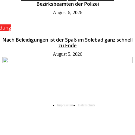
Bezirksbeamten der Polizei
August 6, 2026
ldung
Nach Beleidigungen ist der Spaß im Solebad ganz schnell
zu Ende
August 5, 2026
Impressum
Datenschutz