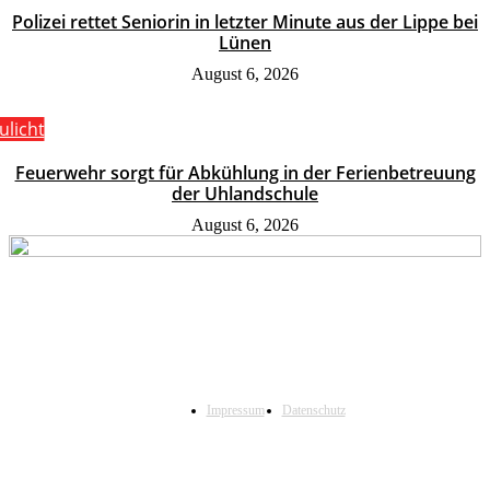
Polizei rettet Seniorin in letzter Minute aus der Lippe bei
Lünen
August 6, 2026
ulicht
Feuerwehr sorgt für Abkühlung in der Ferienbetreuung
der Uhlandschule
August 6, 2026
Impressum
Datenschutz