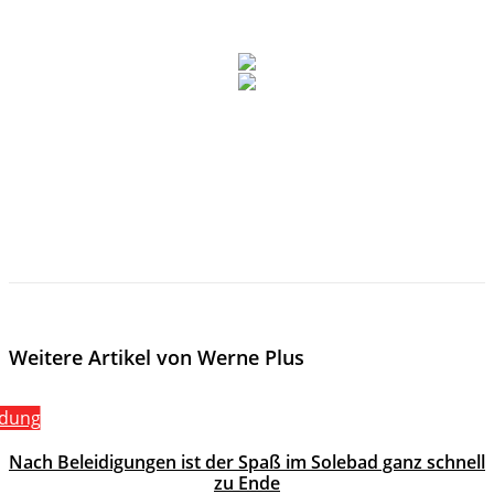
Weitere Artikel von Werne Plus
ldung
Nach Beleidigungen ist der Spaß im Solebad ganz schnell
zu Ende