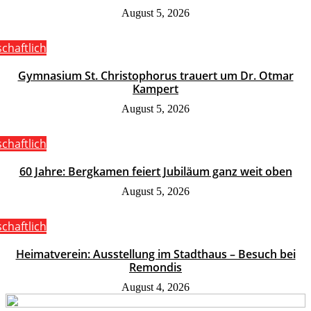
August 5, 2026
schaftlich
Gymnasium St. Christophorus trauert um Dr. Otmar
Kampert
August 5, 2026
schaftlich
60 Jahre: Bergkamen feiert Jubiläum ganz weit oben
August 5, 2026
schaftlich
Heimatverein: Ausstellung im Stadthaus – Besuch bei
Remondis
August 4, 2026