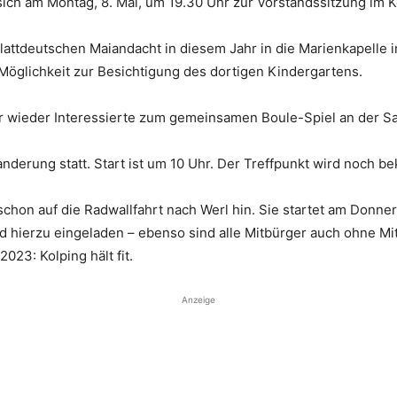
 sich am Montag, 8. Mai, um 19.30 Uhr zur Vorstandssitzung im 
 Plattdeutschen Maiandacht in diesem Jahr in die Marienkapelle
öglichkeit zur Besichtigung des dortigen Kindergartens.
hr wieder Interessierte zum gemeinsamen Boule-Spiel an der Sa
anderung statt. Start ist um 10 Uhr. Der Treffpunkt wird noch 
 schon auf die Radwallfahrt nach Werl hin. Sie startet am Donner
d hierzu eingeladen – ebenso sind alle Mitbürger auch ohne Mit
023: Kolping hält fit.
Anzeige