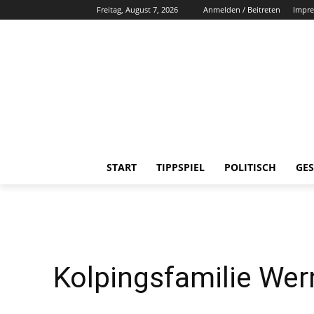
Freitag, August 7, 2026
Anmelden / Beitreten
Impr
START
TIPPSPIEL
POLITISCH
GES
Kolpingsfamilie Wer