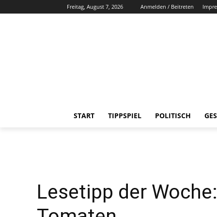
Freitag, August 7, 2026
Anmelden / Beitreten
Impr
START
TIPPSPIEL
POLITISCH
GES
Lesetipp der Woche:
Tomaten