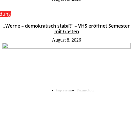
ldung
„Werne – demokratisch stabil?“ – VHS eröffnet Semester
mit Gästen
August 8, 2026
Impressum
Datenschutz