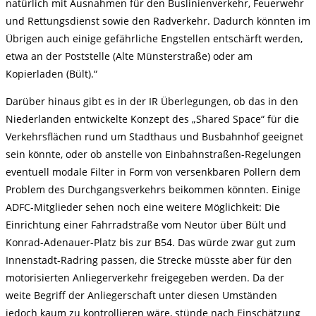
natürlich mit Ausnahmen für den Buslinienverkehr, Feuerwehr
und Rettungsdienst sowie den Radverkehr. Dadurch könnten im
Übrigen auch einige gefährliche Engstellen entschärft werden,
etwa an der Poststelle (Alte Münsterstraße) oder am
Kopierladen (Bült).“
Darüber hinaus gibt es in der IR Überlegungen, ob das in den
Niederlanden entwickelte Konzept des „Shared Space“ für die
Verkehrsflächen rund um Stadthaus und Busbahnhof geeignet
sein könnte, oder ob anstelle von Einbahnstraßen-Regelungen
eventuell modale Filter in Form von versenkbaren Pollern dem
Problem des Durchgangsverkehrs beikommen könnten. Einige
ADFC-Mitglieder sehen noch eine weitere Möglichkeit: Die
Einrichtung einer Fahrradstraße vom Neutor über Bült und
Konrad-Adenauer-Platz bis zur B54. Das würde zwar gut zum
Innenstadt-Radring passen, die Strecke müsste aber für den
motorisierten Anliegerverkehr freigegeben werden. Da der
weite Begriff der Anliegerschaft unter diesen Umständen
jedoch kaum zu kontrollieren wäre, stünde nach Einschätzung