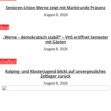
Senioren-Union Werne zeigt mit Marktrunde Präsenz
August 8, 2026
ldung
„Werne – demokratisch stabil?“ – VHS eröffnet Semester
mit Gästen
August 8, 2026
schaftlich
Kolping- und Klosterjugend blickt auf unvergessliches
Zeltlager zurück
August 8, 2026