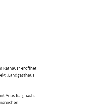
m Rathaus“ eröffnet
ojekt „Landgasthaus
mit Anas Barghash,
ionsreichen