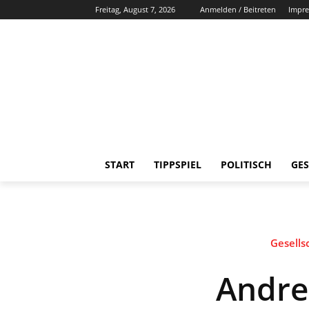
Freitag, August 7, 2026
Anmelden / Beitreten
Impr
START
TIPPSPIEL
POLITISCH
GES
Gesellsc
Andre