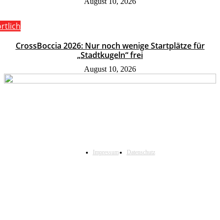
August 10, 2026
rtlich
CrossBoccia 2026: Nur noch wenige Startplätze für
„Stadtkugeln“ frei
August 10, 2026
Impressum
Datenschutz