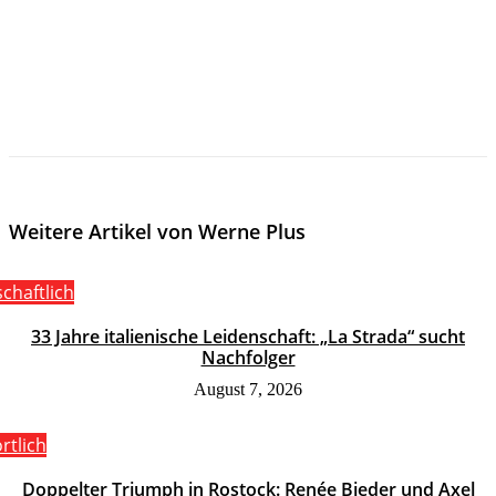
Weitere Artikel von Werne Plus
schaftlich
33 Jahre italienische Leidenschaft: „La Strada“ sucht
Nachfolger
August 7, 2026
rtlich
Doppelter Triumph in Rostock: Renée Bieder und Axel