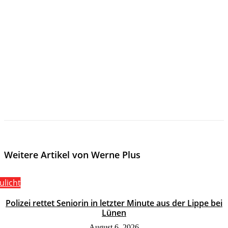
Weitere Artikel von Werne Plus
ulicht
Polizei rettet Seniorin in letzter Minute aus der Lippe bei
Lünen
August 6, 2026