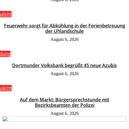
ulicht
Feuerwehr sorgt für Abkühlung in der Ferienbetreuung
der Uhlandschule
August 6, 2026
ldung
Dortmunder Volksbank begrüßt 45 neue Azubis
August 6, 2026
ulicht
Auf dem Markt: Bürgersprechstunde mit
Bezirksbeamten der Polizei
August 6, 2026