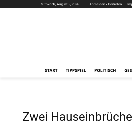
Mittwoch, August 5, 2026
Anmelden / Beitreten
Im
START
TIPPSPIEL
POLITISCH
GES
Zwei Hauseinbrüche 