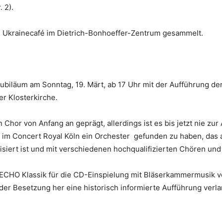
 2).
das Ukrainecafé im Dietrich-Bonhoeffer-Zentrum gesammelt.
jubiläum am Sonntag, 19. Märt, ab 17 Uhr mit der Aufführung d
er Klosterkirche.
hor von Anfang an geprägt, allerdings ist es bis jetzt nie zu
im Concert Royal Köln ein Orchester gefunden zu haben, das a
lisiert ist und mit verschiedenen hochqualifizierten Chören 
 ECHO Klassik für die CD-Einspielung mit Bläserkammermusik v
r Besetzung her eine historisch informierte Aufführung verlan