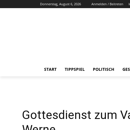
Donnerstag, August 6, 2026
Anmelden / Beitreten
START
TIPPSPIEL
POLITISCH
GES
Gottesdienst zum Va
Werne