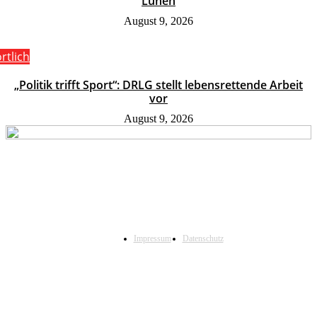
Lünen
August 9, 2026
rtlich
„Politik trifft Sport“: DRLG stellt lebensrettende Arbeit
vor
August 9, 2026
Impressum
Datenschutz