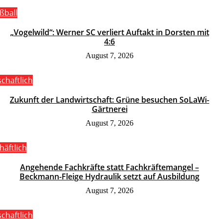
ßball
„Vogelwild“: Werner SC verliert Auftakt in Dorsten mit
4:6
August 7, 2026
schaftlich
Zukunft der Landwirtschaft: Grüne besuchen SoLaWi-
Gärtnerei
August 7, 2026
häftlich
Angehende Fachkräfte statt Fachkräftemangel –
Beckmann-Fleige Hydraulik setzt auf Ausbildung
August 7, 2026
schaftlich