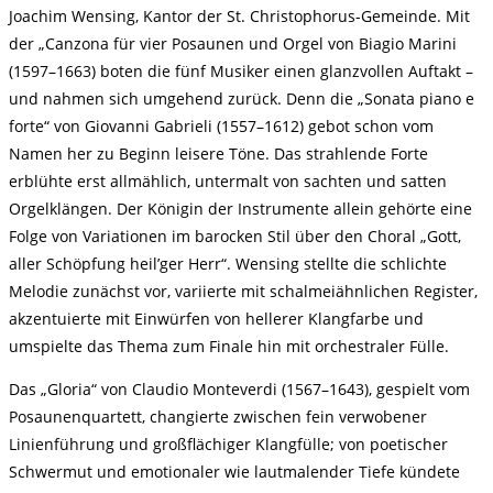
Joachim Wensing, Kantor der St. Christophorus-Gemeinde. Mit
der „Canzona für vier Posaunen und Orgel von Biagio Marini
(1597–1663) boten die fünf Musiker einen glanzvollen Auftakt –
und nahmen sich umgehend zurück. Denn die „Sonata piano e
forte“ von Giovanni Gabrieli (1557–1612) gebot schon vom
Namen her zu Beginn leisere Töne. Das strahlende Forte
erblühte erst allmählich, untermalt von sachten und satten
Orgelklängen. Der Königin der Instrumente allein gehörte eine
Folge von Variationen im barocken Stil über den Choral „Gott,
aller Schöpfung heil’ger Herr“. Wensing stellte die schlichte
Melodie zunächst vor, variierte mit schalmeiähnlichen Register,
akzentuierte mit Einwürfen von hellerer Klangfarbe und
umspielte das Thema zum Finale hin mit orchestraler Fülle.
Das „Gloria“ von Claudio Monteverdi (1567–1643), gespielt vom
Posaunenquartett, changierte zwischen fein verwobener
Linienführung und großflächiger Klangfülle; von poetischer
Schwermut und emotionaler wie lautmalender Tiefe kündete