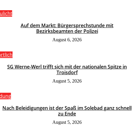
ulicht
Auf dem Markt: Bürgersprechstunde mit
Bezirksbeamten der Polizei
August 6, 2026
rtlich
SG Werne-Werl trifft sich mit der nationalen Spitze in
Troisdorf
August 5, 2026
ldung
Nach Beleidigungen ist der Spaß im Solebad ganz schnell
zu Ende
August 5, 2026