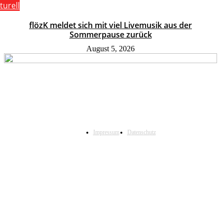
turell
flözK meldet sich mit viel Livemusik aus der
Sommerpause zurück
August 5, 2026
Impressum
Datenschutz