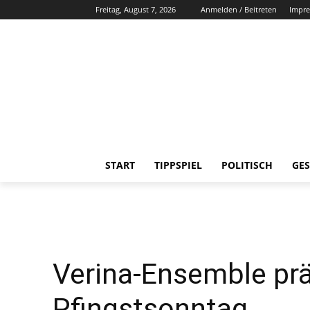
Freitag, August 7, 2026
Anmelden / Beitreten
Impr
START
TIPPSPIEL
POLITISCH
GES
Verina-Ensemble pr
Pfingstsonntag