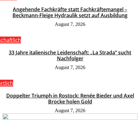
Angehende Fachkräfte statt Fachkräftemangel –
Beckmann-Fleige Hydraulik setzt auf Ausbildung
August 7, 2026
schaftlich
33 Jahre italienische Leidenschaft: „La Strada“ sucht
Nachfolger
August 7, 2026
rtlich
Doppelter Triumph in Rostock: Renée Bieder und Axel
Brocke holen Gold
August 7, 2026