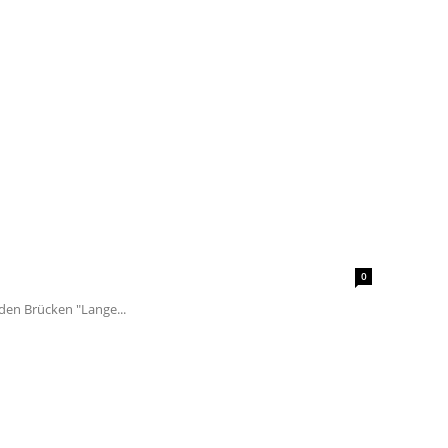
0
den Brücken "Lange...