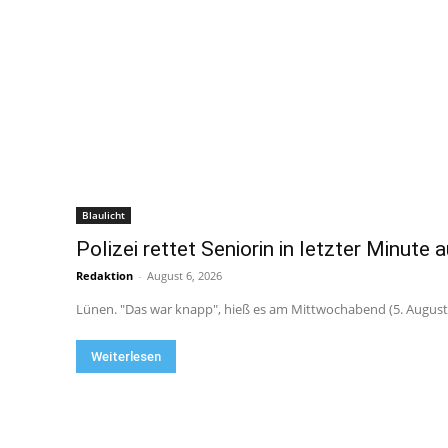
Blaulicht
Polizei rettet Seniorin in letzter Minute 
Redaktion
-
August 6, 2026
Lünen. "Das war knapp", hieß es am Mittwochabend (5. August 
Weiterlesen