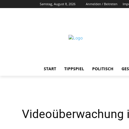
Samstag, August 8, 2026
Anmelden / Beitreten
Imp
START
TIPPSPIEL
POLITISCH
GES
Videoüberwachung i