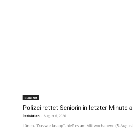
Blaulicht
Polizei rettet Seniorin in letzter Minute 
Redaktion
-
August 6, 2026
Lünen. "Das war knapp", hieß es am Mittwochabend (5. August 