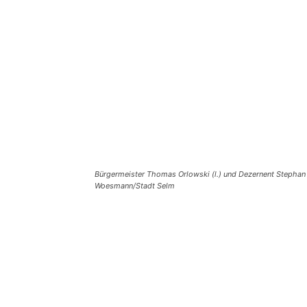
Bürgermeister Thomas Orlowski (l.) und Dezernent Stephan
Woesmann/Stadt Selm
Teilen