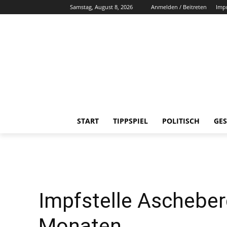
Samstag, August 8, 2026
Anmelden / Beitreten
Imp
START
TIPPSPIEL
POLITISCH
GES
Impfstelle Ascheber
Monaten