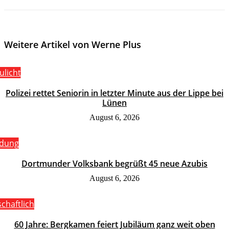
Weitere Artikel von Werne Plus
ulicht
Polizei rettet Seniorin in letzter Minute aus der Lippe bei
Lünen
August 6, 2026
ldung
Dortmunder Volksbank begrüßt 45 neue Azubis
August 6, 2026
schaftlich
60 Jahre: Bergkamen feiert Jubiläum ganz weit oben