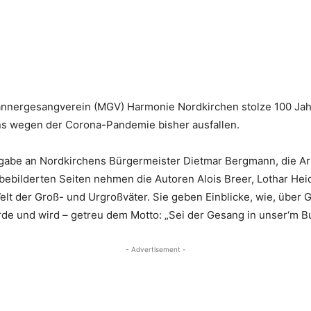
ännergesangverein (MGV) Harmonie Nordkirchen stolze 100 Jahr
ns wegen der Corona-Pandemie bisher ausfallen.
ergabe an Nordkirchens Bürgermeister Dietmar Bergmann, die A
bebilderten Seiten nehmen die Autoren Alois Breer, Lothar He
 Welt der Groß- und Urgroßväter. Sie geben Einblicke, wie, über
e und wird – getreu dem Motto: „Sei der Gesang in unser‘m Bun
- Advertisement -