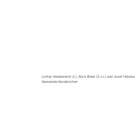
Lothar Heidenreich (l.), Alois Breer (2.v.r.) und Josef Hü
Gemeinde Nordkirchen
Teilen