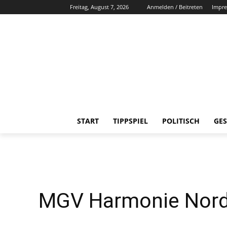
Freitag, August 7, 2026
Anmelden / Beitreten
Impr
START
TIPPSPIEL
POLITISCH
GES
MGV Harmonie Nordk