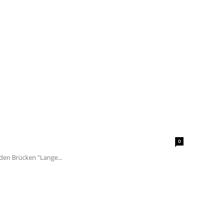
0
den Brücken "Lange...