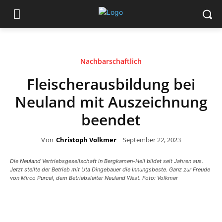
Nachbarschaftlich
Fleischerausbildung bei
Neuland mit Auszeichnung
beendet
Von
Christoph Volkmer
September 22, 2023
Die Neuland Vertriebsgesellschaft in Bergkamen-Heil bildet seit Jahren aus.
Jetzt stellte der Betrieb mit Uta Dingebauer die Innungsbeste. Ganz zur Freude
von Mirco Purcel, dem Betriebsleiter Neuland West. Foto: Volkmer